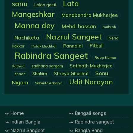
Lata
sanu
Lalon geeti
Mangeshkar
Manabendra Mukherjee
Manna dey
Mehdi hassan
mukesh
Nazrul Sangeet
Nachiketa
Neha
Pannalal
Pitbull
Kakkar
Palak Muchhal
Rabindra Sangeet
Roop Kumar
Satinath Mukherjee
sadhana sargam
Rathod
Sonu
Shreya Ghoshal
Shakira
shaan
Udit Narayan
Nigam
Srikanto Acharya
Home
Bengali songs
Indian Bangla
Rabindra sangeet
Nazrul Sangeet
Bangla Band