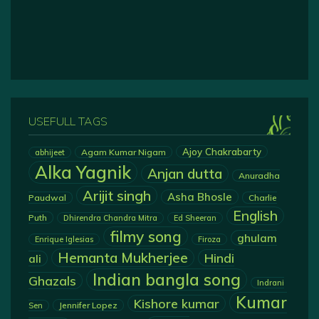
USEFULL TAGS
Ajoy Chakrabarty
Agam Kumar Nigam
abhijeet
Alka Yagnik
Anjan dutta
Anuradha
Arijit singh
Asha Bhosle
Paudwal
Charlie
English
Puth
Dhirendra Chandra Mitra
Ed Sheeran
filmy song
ghulam
Enrique Iglesias
Firoza
Hemanta Mukherjee
Hindi
ali
Indian bangla song
Ghazals
Indrani
Kumar
Kishore kumar
Jennifer Lopez
Sen