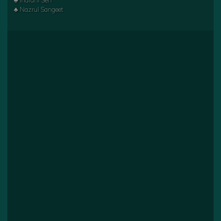
♣ Indrani Sen
♣ Nazrul Sangeet