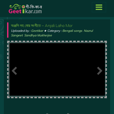
অঞ্জলি লহ মোর সংগীতে – Anjali Laho Mor
Uploaded by :
Geetikar
★ Category :
Bengali songs
,
Nazrul
Sangeet
,
Sandhya Mukherjee