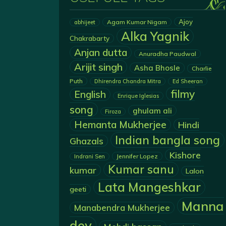
Ajoy
Agam Kumar Nigam
abhijeet
Alka Yagnik
Chakrabarty
Anjan dutta
Anuradha Paudwal
Arijit singh
Asha Bhosle
Charlie
Puth
Dhirendra Chandra Mitra
Ed Sheeran
filmy
English
Enrique Iglesias
song
ghulam ali
Firoza
Hemanta Mukherjee
Hindi
Indian bangla song
Ghazals
Kishore
Jennifer Lopez
Indrani Sen
Kumar sanu
kumar
Lalon
Lata Mangeshkar
geeti
Manna
Manabendra Mukherjee
dey