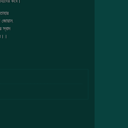
তাহাদের কবে।
 তাহার
 জোয়ান,
 স্বাদ
মম।।