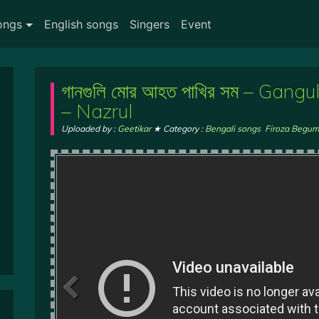
ongs
English songs
Singers
Event
গানগুলি মোর আহত পাখির সম – Gan
– Nazrul
Uploaded by :
Geetikar
★ Category :
Bengali songs
,
Firoza Begu