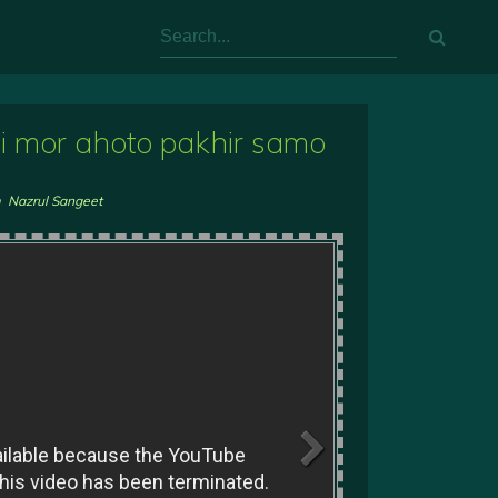
guli mor ahoto pakhir samo
m
,
Nazrul Sangeet