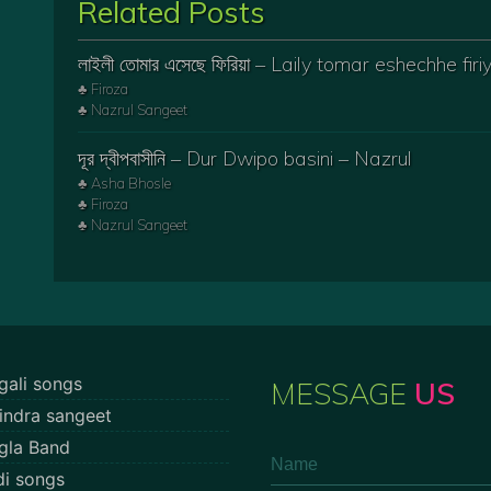
Related Posts
লাইলী তোমার এসেছে ফিরিয়া – Laily tomar eshechhe firi
♣ Firoza
♣ Nazrul Sangeet
দূর দ্বীপবাসীনি – Dur Dwipo basini – Nazrul
♣ Asha Bhosle
♣ Firoza
♣ Nazrul Sangeet
gali songs
MESSAGE
US
indra sangeet
gla Band
di songs