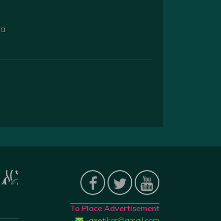
ya
To Place Advertisement
: geetikar@gmail.com