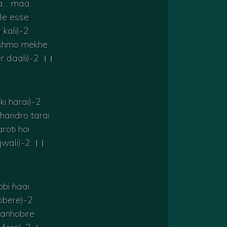
a… maa…
le esse
 kali)-2
ashmo mekhe
r daali)-2 ।।
i harai)-2
chandro tarai
roti hoi
 jwali)-2 ।।
obi haai
obere)-2
 janhobire