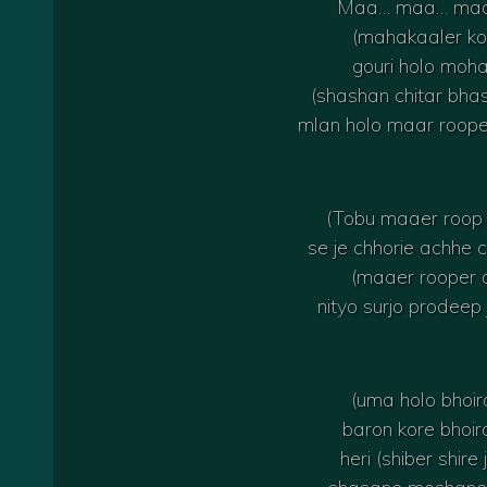
Maa… maa… ma
(mahakaaler ko
gouri holo moha
(shashan chitar bh
mlan holo maar roope
(Tobu maaer roop k
se je chhorie achhe 
(maaer rooper a
nityo surjo prodeep
(uma holo bhoir
baron kore bhoir
heri (shiber shire