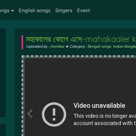
ongs
English songs
Singers
Event
মহাকালের কোলে এসে-mahakaaler 
Uploaded by :
Geetikar
★ Category :
Bengali songs
,
Indian Bangla