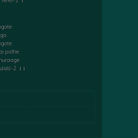
fere)-2 ।
jagote
go..
jagote
ai pothe
anuraage
ulali)-2 ।।