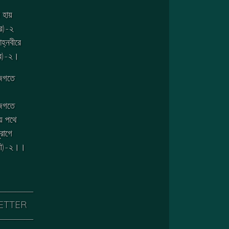
 হায়
ে)-২
াহ্নবীরে
রে)-২।
-জগতে
-জগতে
য় পথে
ুরাগে
লালী)-২।।
————
LETTER
————