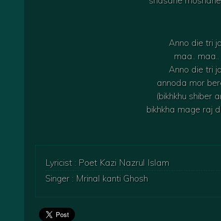
shasane moshane 
Anno die tri 
maa.. maa.. 
Anno die tri 
annoda mor ber
(bikhkhu shiber 
bikhkha mage raj d
Lyricist : Poet Kazi Nazrul Islam
Singer : Mrinal kanti Ghosh