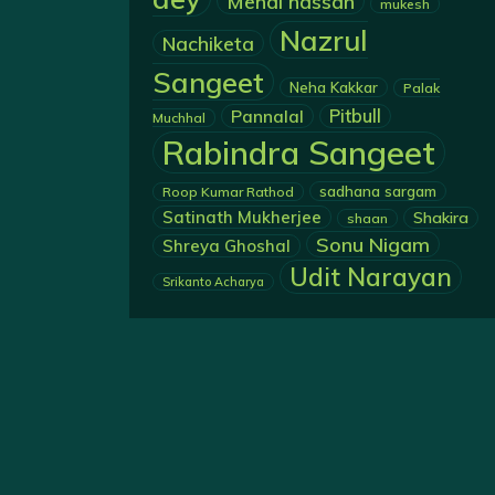
Mehdi hassan
mukesh
Nazrul
Nachiketa
Sangeet
Neha Kakkar
Palak
Pannalal
Pitbull
Muchhal
Rabindra Sangeet
sadhana sargam
Roop Kumar Rathod
Satinath Mukherjee
Shakira
shaan
Sonu Nigam
Shreya Ghoshal
Udit Narayan
Srikanto Acharya