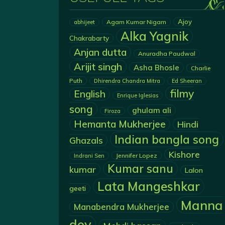
Ajoy
Agam Kumar Nigam
abhijeet
Alka Yagnik
Chakrabarty
Anjan dutta
Anuradha Paudwal
Arijit singh
Asha Bhosle
Charlie
Puth
Dhirendra Chandra Mitra
Ed Sheeran
filmy
English
Enrique Iglesias
song
ghulam ali
Firoza
Hemanta Mukherjee
Hindi
Indian bangla song
Ghazals
Kishore
Jennifer Lopez
Indrani Sen
Kumar sanu
kumar
Lalon
Lata Mangeshkar
geeti
Manna
Manabendra Mukherjee
dey