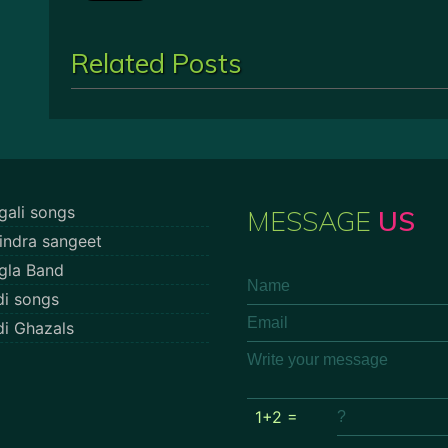
Related Posts
gali songs
MESSAGE
US
indra sangeet
gla Band
di songs
di Ghazals
1+2 =