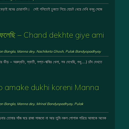
বেড়াই মনের চোরাগলি। সেই গলিতেই ঢুকতে গিয়ে হোচট খেয়ে দেখি বন্ধু সেজে
েখে ফেলেছি – Chand dekhte giye ami
ian Bangla
,
Manna dey
,
Nachiketa Ghosh
,
Pulak Bandyopadhyay
র ভীড় – অরুদ্ধতি, স্বাতী, সপ্ত-ঋষির খেলা, সব দেখেছি, শুধু….) চাঁদ দেখতে
kkho amake dukhi koreni Manna
ian Bangla
,
Manna dey
,
Mrinal Bandyopadhyay
,
Pulak
় এবার তোমার সাঁজ ঘরে রাজা সাজবো না আর তুমি নকল পোশাক পরিয়ে আমাকে অনেক