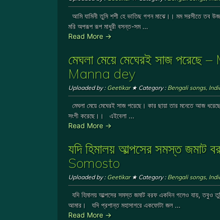
আমি যামিনী তুমি শশী হে ভাতিছ গগন মাঝে।। মম সরসীতে তব উজল প্র
মরি অপরূপ রূপ মাধুরী বসন্ত-সম …
Read More →
মেঘলা মেয়ে মেঘেরই সাজ পরেছ
Manna dey
Uploaded by :
Geetikar
★ Category :
Bengali songs
,
Ind
মেঘলা মেয়ে মেঘেরই সাজ পরেছে। কার ছায়া তার মনেতে আজ ধরে
সংগী করেছে।। এইবেলা …
Read More →
যদি হিমালয় আল্পসের সমস্ত জমা
Somosto
Uploaded by :
Geetikar
★ Category :
Bengali songs
,
Ind
যদি হিমালয় আল্পসের সমস্ত জমাট বরফ একদিন গলেও যায়, তবুও তুম
আমার। যদি প্রশান্ত মহাসাগরে একফোটা জল …
Read More →