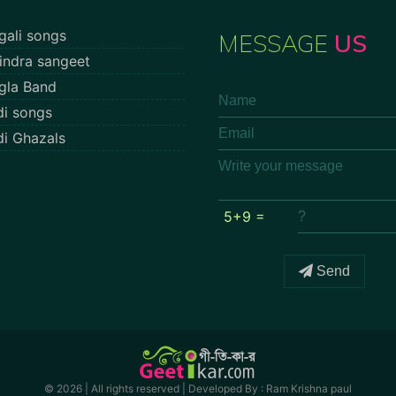
gali songs
MESSAGE
US
indra sangeet
gla Band
di songs
di Ghazals
5+9 =
Send
© 2026 | All rights reserved |
Developed By : Ram Krishna paul