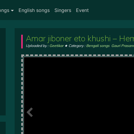
ongs
English songs
Singers
Event
Amar jiboner eto khushi – Hema
Uploaded by :
Geetikar
★ Category :
Bengali songs
,
Gauri Prasa