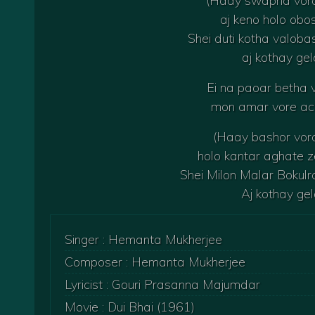
(Haay swapna vora
aj keno holo obo
Shei duti kotha valoba
aj kothay ge
Ei na paoar betha v
mon amar vore ach
(Haay bashor vora
holo kantar aghate z
Shei Milon Malar Bokulr
Aj kothay ge
Singer : Hemanta Mukherjee
Composer : Hemanta Mukherjee
Lyricist : Gouri Prasanna Majumdar
Movie : Dui Bhai (1961)