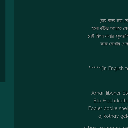
(হায় বাসর ভরা স
হলো কাঁটার আঘাতে যে
সেই মিলন মালার বকুলরা
আজ কোথায় গে
*****[In English 
Amar Jiboner Et
Eto Hashi koth
Fooler booke shei 
aj kothay ge