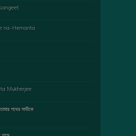
 sangeet
 gele na-Hemanta
nta Mukherjee
মার পথের সাথীকে
 হাসে