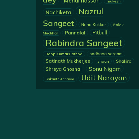
Mehdi hassan
mukesh
Nazrul
Nachiketa
Sangeet
Neha Kakkar
Palak
Pannalal
Pitbull
Muchhal
Rabindra Sangeet
sadhana sargam
Roop Kumar Rathod
Satinath Mukherjee
Shakira
shaan
Sonu Nigam
Shreya Ghoshal
Udit Narayan
Srikanto Acharya