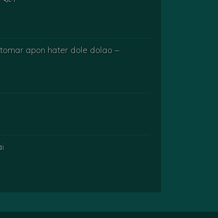
oy tomar apon hater dole dolao –
ai