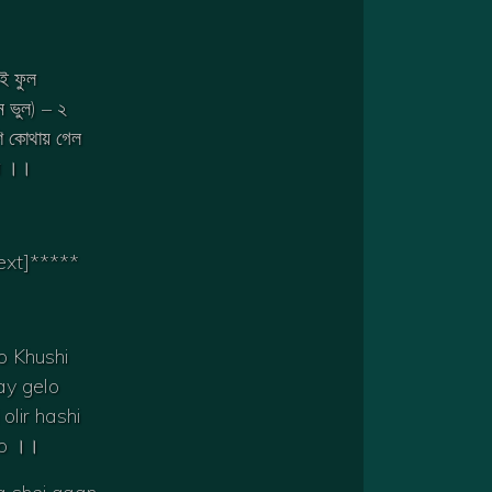
েই ফুল
ন ভুল) – ২
শি কোথায় গেল
ল ।।
text]*****
o Khushi
ay gelo
olir hashi
lo ।।