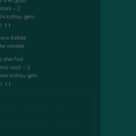
 shei gaan
shan) – 2
shi kothay gelo
lo ।।
ora thithite
e smritite
 shei fool
eno vool) – 2
ashi kothay gelo
lo ।।