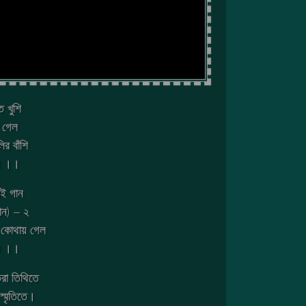
 খুশি
 গেল
র বাঁশি
ল ।।
েই গান
ন) – ২
ি কোথায় গেল
ল ।।
ভরা তিথিতে
্মৃতিতে।