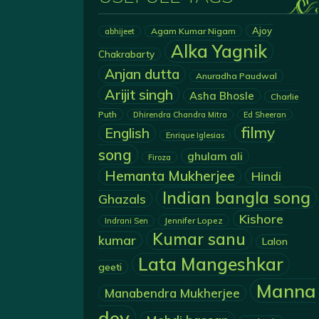
Ajoy
Agam Kumar Nigam
abhijeet
Alka Yagnik
Chakrabarty
Anjan dutta
Anuradha Paudwal
Arijit singh
Asha Bhosle
Charlie
Puth
Dhirendra Chandra Mitra
Ed Sheeran
filmy
English
Enrique Iglesias
song
ghulam ali
Firoza
Hemanta Mukherjee
Hindi
Indian bangla song
Ghazals
Kishore
Jennifer Lopez
Indrani Sen
Kumar sanu
kumar
Lalon
Lata Mangeshkar
geeti
Manna
Manabendra Mukherjee
dey